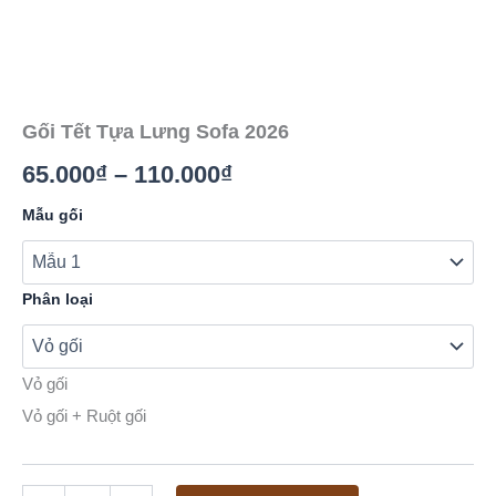
Gối Tết Tựa Lưng Sofa 2026
Khoảng
65.000
₫
–
110.000
₫
giá:
Gối
Mẫu gối
Tết
từ
Tựa
Lưng
65.000₫
Sofa
Phân loại
2026
đến
số
lượng
110.000₫
Vỏ gối
Vỏ gối + Ruột gối