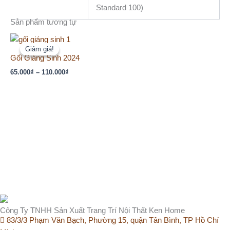
Standard 100)
Sản phẩm tương tự
Khoảng
giá:
Giảm giá!
Giảm giá!
từ
Gối Giáng Sinh 2024
65.000₫
65.000
₫
–
110.000
₫
đến
110.000₫
Công Ty TNHH Sản Xuất Trang Trí Nội Thất Ken Home
83/3/3 Phạm Văn Bạch, Phường 15, quận Tân Bình, TP Hồ Chí