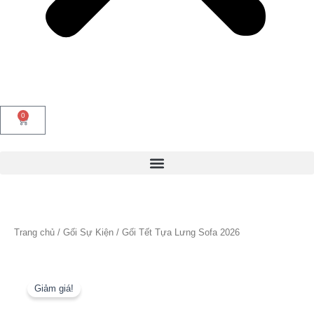
0
Cart
Trang chủ
/
Gối Sự Kiện
/ Gối Tết Tựa Lưng Sofa 2026
Giảm giá!