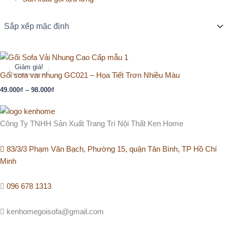
Khoảng
giá:
Giảm giá!
từ
Gối sofa vải nhung GC021 – Họa Tiết Trơn Nhiều Màu
49.000₫
49.000
₫
–
98.000
₫
đến
98.000₫
Công Ty TNHH Sản Xuất Trang Trí Nội Thất Ken Home
83/3/3 Phạm Văn Bạch, Phường 15, quận Tân Bình, TP Hồ Chí
Minh
096 678 1313
kenhomegoisofa@gmail.com