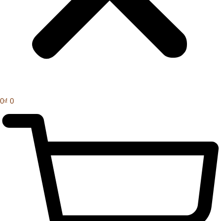
0
₫
0