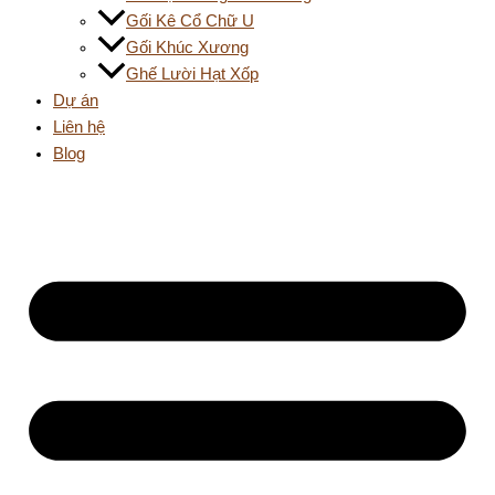
Gối Kê Cổ Chữ U
Gối Khúc Xương
Ghế Lười Hạt Xốp
Dự án
Liên hệ
Blog