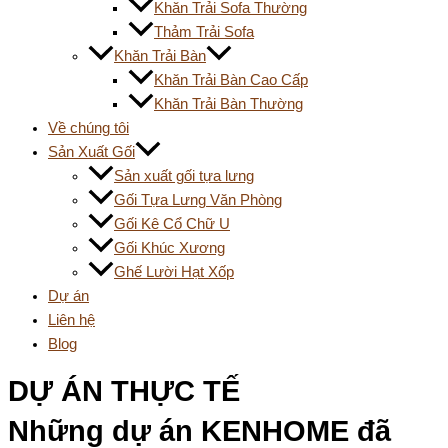
Khăn Trải Sofa Thường
Thảm Trải Sofa
Khăn Trải Bàn
Khăn Trải Bàn Cao Cấp
Khăn Trải Bàn Thường
Về chúng tôi
Sản Xuất Gối
Sản xuất gối tựa lưng
Gối Tựa Lưng Văn Phòng
Gối Kê Cổ Chữ U
Gối Khúc Xương
Ghế Lười Hạt Xốp
Dự án
Liên hệ
Blog
DỰ ÁN THỰC TẾ
Những dự án KENHOME đã