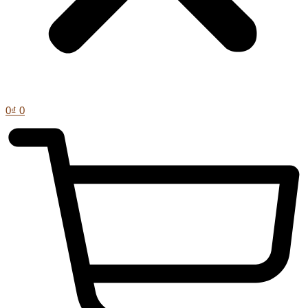
0
₫
0