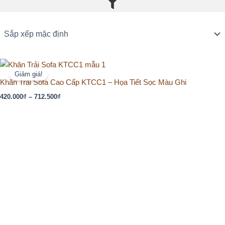
Khoảng
giá:
Giảm giá!
từ
Khăn Trải Sofa Cao Cấp KTCC1 – Họa Tiết Sọc Màu Ghi
420.000₫
420.000
₫
–
712.500
₫
đến
712.500₫