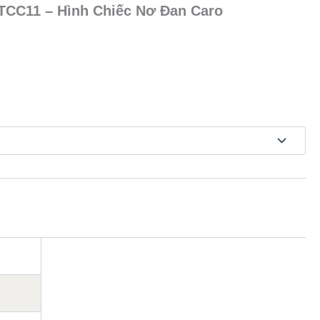
TCC11 – Hình Chiếc Nơ Đan Caro
oảng
á:
0.000₫
n
5.000₫