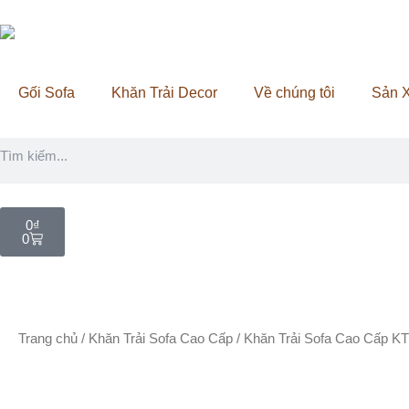
Nhảy
tới
nội
dung
Gối Sofa
Khăn Trải Decor
Về chúng tôi
Sản X
Tìm
kiếm
Cart
0
₫
0
Trang chủ
/
Khăn Trải Sofa Cao Cấp
/ Khăn Trải Sofa Cao Cấp K