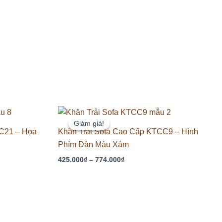
Khoảng
giá:
Giảm giá!
Giảm giá!
từ
C21 – Họa
Khăn Trải Sofa Cao Cấp KTCC9 – Hình
425.000₫
Phím Đàn Màu Xám
đến
774.000₫
425.000
₫
–
774.000
₫