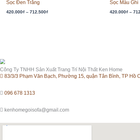
Sọc Đen Trắng
Sọc Màu Ghi
đến
712.500₫
420.000
₫
–
712.500
₫
420.000
₫
–
71
Công Ty TNHH Sản Xuất Trang Trí Nội Thất Ken Home
83/3/3 Phạm Văn Bạch, Phường 15, quận Tân Bình, TP Hồ C
096 678 1313
kenhomegoisofa@gmail.com