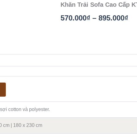
Khăn Trải Sofa Cao Cấp K
Kh
570.000
₫
–
895.000
₫
gi
từ
57
đế
89
sợi cotton và polyester.
0 cm | 180 x 230 cm