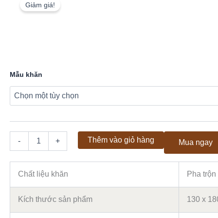
Giảm giá!
Khăn
Trải
Sofa
Cao
Mẫu khăn
Cấp
KTCC11
-
Hình
Chiếc
Nơ
Thêm vào giỏ hàng
-
+
Mua ngay
Đan
Caro
số
lượng
Chất liệu khăn
Pha trộn 
Kích thước sản phẩm
130 x 18