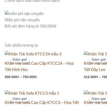
Chính sách bảo hành minh bạch
Miễn phí vận chuyển
Đối với đơn hàng từ 500.000đ
Sản phẩm tương tự
Khoảng
giá:
Giảm giá!
Giảm giá!
Giảm giá!
Giảm giá!
từ
Khăn Trải Sofa Cao Cấp KTCC24 – Họa
Khăn Trải S
500.000₫
Tiết Hình Học
Tiết Dây Leo
đến
750.000₫
500.000
₫
–
750.000
₫
412.500
₫
–
70
Khoảng
giá:
Giảm giá!
Giảm giá!
Giảm giá!
Giảm giá!
từ
Khăn Trải Sofa Cao Cấp KTCC3 – Họa Tiết
Khăn Trải So
420.000₫