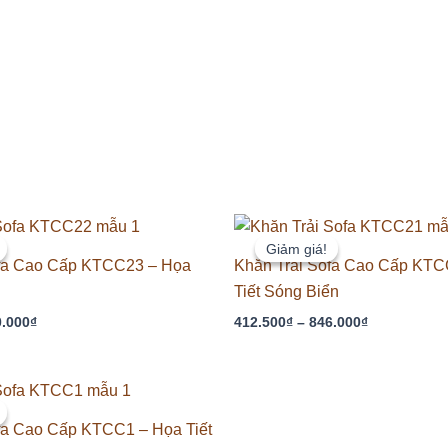
Khoảng
Khoảng
giá:
giá:
Giảm giá!
Giảm giá!
từ
từ
ofa Cao Cấp KTCC23 – Họa
Khăn Trải Sofa Cao Cấp KTC
412.500₫
412.500₫
Tiết Sóng Biển
đến
đến
700.000₫
846.000₫
0.000
₫
412.500
₫
–
846.000
₫
Khoảng
giá:
từ
fa Cao Cấp KTCC1 – Họa Tiết
420.000₫