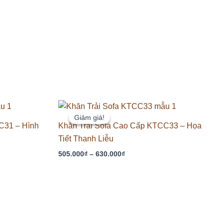
Khoảng
giá:
Giảm giá!
Giảm giá!
từ
C31 – Hình
Khăn Trải Sofa Cao Cấp KTCC33 – Họa
505.000₫
Tiết Thanh Liễu
đến
630.000₫
505.000
₫
–
630.000
₫