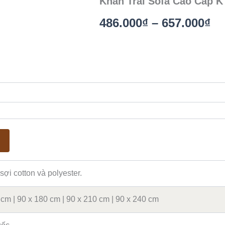
Khăn Trải Sofa Cao Cấp K
Kh
486.000
₫
–
657.000
₫
gi
từ
48
đế
65
sợi cotton và polyester.
 cm | 90 x 180 cm | 90 x 210 cm | 90 x 240 cm