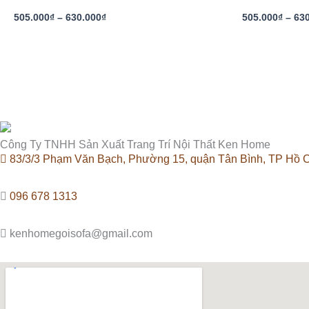
630.000₫
505.000
₫
–
630.000
₫
505.000
₫
–
63
Công Ty TNHH Sản Xuất Trang Trí Nội Thất Ken Home
83/3/3 Phạm Văn Bạch, Phường 15, quận Tân Bình, TP Hồ C
096 678 1313
kenhomegoisofa@gmail.com