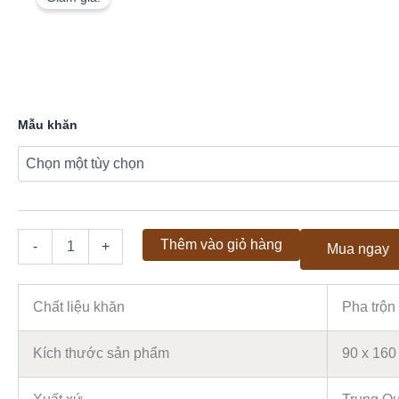
Khăn
Trải
Sofa
Cao
Mẫu khăn
Cấp
KTCC39
-
Họa
Tiết
Lá
Thêm vào giỏ hàng
-
+
Mua ngay
Tre
Nâu
Cafe
số
Chất liệu khăn
Pha trộn 
lượng
Kích thước sản phẩm
90 x 160