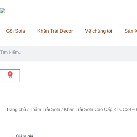
Nhảy
tới
nội
dung
Gối Sofa
Khăn Trải Decor
Về chúng tôi
Sản X
Tìm
kiếm
0
Cart
Trang chủ
/
Thảm Trải Sofa
/ Khăn Trải Sofa Cao Cấp KTCC39 – H
Giảm giá!