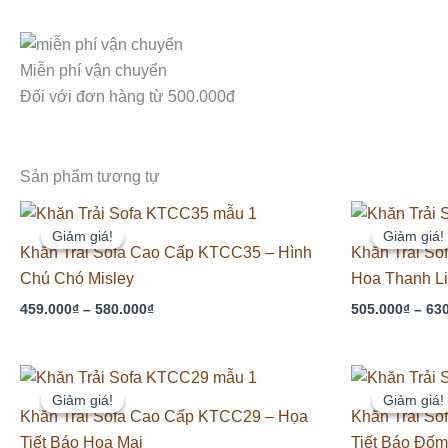
Miễn phí vận chuyển
Đối với đơn hàng từ 500.000đ
Sản phẩm tương tự
Khoảng
giá:
Giảm giá!
Giảm giá!
Giảm giá!
Giảm giá!
từ
Khăn Trải Sofa Cao Cấp KTCC35 – Hình
Khăn Trải S
459.000₫
Chú Chó Misley
Hoa Thanh L
đến
580.000₫
459.000
₫
–
580.000
₫
505.000
₫
–
63
Khoảng
giá:
Giảm giá!
Giảm giá!
Giảm giá!
Giảm giá!
từ
Khăn Trải Sofa Cao Cấp KTCC29 – Họa
Khăn Trải S
505.000₫
Tiết Báo Hoa Mai
Tiết Báo Đốm
đến