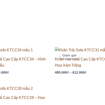
Khoảng
Khoảng
giá:
giá:
Giảm giá!
Giảm giá!
từ
từ
ofa Cao Cấp KTCC34 – Hình
Khăn Trải Sofa Cao Cấp KTC
505.000₫
495.000₫
iễu
Hoa Xám Trắng
đến
đến
630.000₫
612.000₫
0.000
₫
495.000
₫
–
612.000
₫
Khoảng
giá:
từ
ofa Cao Cấp KTCC28 – Họa
505.000₫
đến