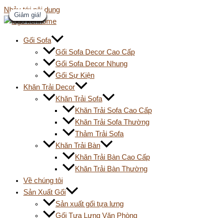
Nhảy tới nội dung
Giảm giá!
Giảm giá!
Giảm giá!
Giảm giá!
Giảm giá!
Giảm giá!
Giảm giá!
Giảm giá!
Giảm giá!
Giảm giá!
Giảm giá!
Giảm giá!
Giảm giá!
Gối Sofa
Gối Sofa Decor Cao Cấp
Gối Sofa Decor Nhung
Gối Sự Kiện
Khăn Trải Decor
Khăn Trải Sofa
Khăn Trải Sofa Cao Cấp
Khăn Trải Sofa Thường
Thảm Trải Sofa
Khăn Trải Bàn
Khăn Trải Bàn Cao Cấp
Khăn Trải Bàn Thường
Về chúng tôi
Sản Xuất Gối
Sản xuất gối tựa lưng
Gối Tựa Lưng Văn Phòng