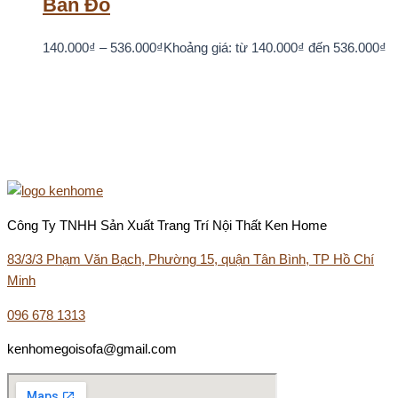
Bản Đồ
140.000
₫
–
536.000
₫
Khoảng giá: từ 140.000₫ đến 536.000₫
Công Ty TNHH Sản Xuất Trang Trí Nội Thất Ken Home
83/3/3 Phạm Văn Bạch, Phường 15, quận Tân Bình, TP Hồ Chí
Minh
096 678 1313
kenhomegoisofa@gmail.com