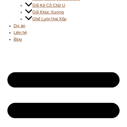
Gối Kê Cổ Chữ U
Gối Khúc Xương
Ghế Lười Hạt Xốp
Dự án
Liên hệ
Blog