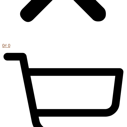
0
₫
0