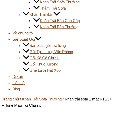
Khăn Trải Sofa Thường
Thảm Trải Sofa
Khăn Trải Bàn
Khăn Trải Bàn Cao Cấp
Khăn Trải Bàn Thường
Về chúng tôi
Sản Xuất Gối
Sản xuất gối tựa lưng
Gối Tựa Lưng Văn Phòng
Gối Kê Cổ Chữ U
Gối Khúc Xương
Ghế Lười Hạt Xốp
Dự án
Liên hệ
Blog
Trang chủ
/
Khăn Trải Sofa Thường
/ Khăn trải sofa 2 mặt KTS37
– Tone Màu Tối Classic