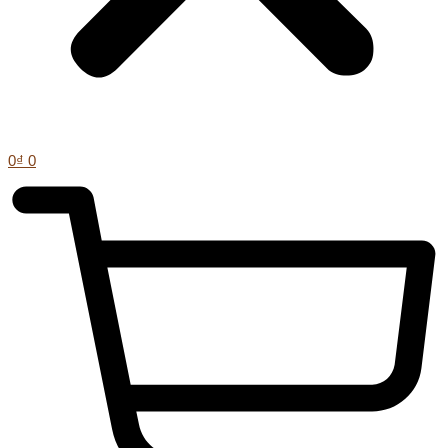
0
₫
0