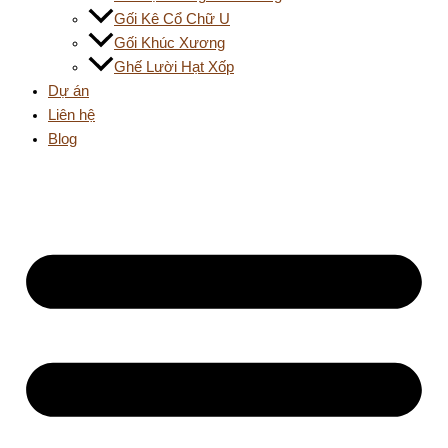
Gối Kê Cổ Chữ U
Gối Khúc Xương
Ghế Lười Hạt Xốp
Dự án
Liên hệ
Blog