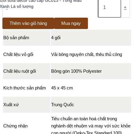
Gối sofa decor cao cấp GC013 - Tông Màu
Xanh Lá số lượng
-
+
Thêm vào giỏ hàng
Mua ngay
Bộ sản phẩm
4 gối
Chất liệu vỏ gối
Vải bông nguyên chất, thêu thủ công
Chất liệu ruột gối
Bông gòn 100% Polyester
Kích thước sản phẩm
45 x 45 cm
Xuất xứ
Trung Quốc
Tiêu chuẩn an toàn hoá chất trong
Chứng nhận
nghành dệt nhuộm và may với sức khỏe
con người (Oeko-Tex Standard 100)