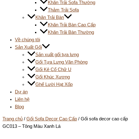
Khăn Trải Sofa Thường
Thảm Trải Sofa
Khăn Trải Bàn
Khăn Trải Bàn Cao Cấp
Khăn Trải Bàn Thường
Về chúng tôi
Sản Xuất Gối
Sản xuất gối tựa lưng
Gối Tựa Lưng Văn Phòng
Gối Kê Cổ Chữ U
Gối Khúc Xương
Ghế Lười Hạt Xốp
Dự án
Liên hệ
Blog
Trang chủ
/
Gối Sofa Decor Cao Cấp
/ Gối sofa decor cao cấp
GC013 – Tông Màu Xanh Lá