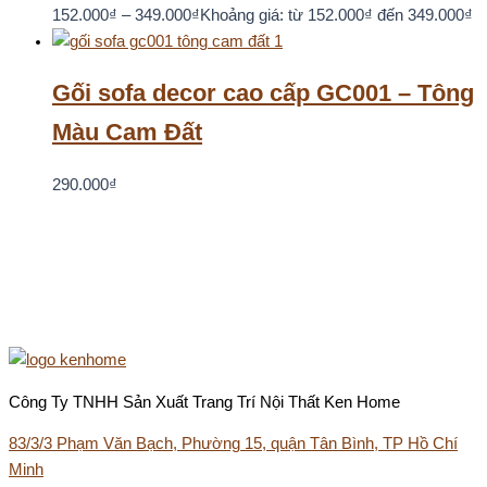
152.000
₫
–
349.000
₫
Khoảng giá: từ 152.000₫ đến 349.000₫
Gối sofa decor cao cấp GC001 – Tông
Màu Cam Đất
290.000
₫
Công Ty TNHH Sản Xuất Trang Trí Nội Thất Ken Home
83/3/3 Phạm Văn Bạch, Phường 15, quận Tân Bình, TP Hồ Chí
Minh