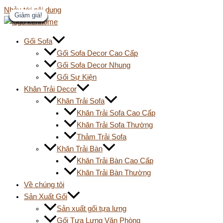
Nhảy tới nội dung
Giảm giá!
Giảm giá!
Giảm giá!
Giảm giá!
Giảm giá!
Giảm giá!
Giảm giá!
Giảm giá!
Giảm giá!
Giảm giá!
Giảm giá!
Gối Sofa
Gối Sofa Decor Cao Cấp
Gối Sofa Decor Nhung
Gối Sự Kiện
Khăn Trải Decor
Khăn Trải Sofa
Khăn Trải Sofa Cao Cấp
Khăn Trải Sofa Thường
Thảm Trải Sofa
Khăn Trải Bàn
Khăn Trải Bàn Cao Cấp
Khăn Trải Bàn Thường
Về chúng tôi
Sản Xuất Gối
Sản xuất gối tựa lưng
Gối Tựa Lưng Văn Phòng