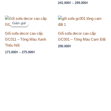
241.000
₫
–
299.000
₫
Khoảng
giá:
Giảm giá!
Giảm giá!
từ
173.000₫
Gối sofa decor cao cấp
Gối sofa decor cao cấp
đến
275.000₫
GC011 – Tông Màu Xanh
GC001 – Tông Màu Cam Đất
Thêu Nổi
290.000
₫
173.000
₫
–
275.000
₫