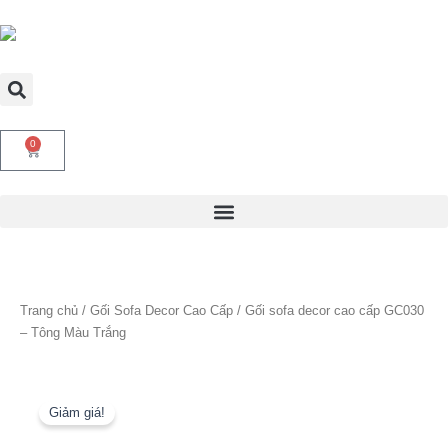
Nhảy
tới
nội
dung
0
Cart
Trang chủ
/
Gối Sofa Decor Cao Cấp
/ Gối sofa decor cao cấp GC030
– Tông Màu Trắng
Giảm giá!