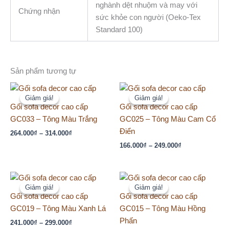
nghành dệt nhuộm và may với
Chứng nhận
sức khỏe con người (Oeko-Tex
Standard 100)
Sản phẩm tương tự
Khoảng
Khoảng
giá:
giá:
Giảm giá!
Giảm giá!
Giảm giá!
Giảm giá!
từ
từ
Gối sofa decor cao cấp
Gối sofa decor cao cấp
264.000₫
166.000₫
GC033 – Tông Màu Trắng
GC025 – Tông Màu Cam Cổ
đến
đến
314.000₫
249.000₫
Điển
264.000
₫
–
314.000
₫
166.000
₫
–
249.000
₫
Khoảng
Khoảng
giá:
giá:
Giảm giá!
Giảm giá!
Giảm giá!
Giảm giá!
từ
từ
Gối sofa decor cao cấp
Gối sofa decor cao cấp
241.000₫
241.000₫
GC019 – Tông Màu Xanh Lá
GC015 – Tông Màu Hồng
đến
đến
299.000₫
299.000₫
Phấn
241.000
₫
–
299.000
₫