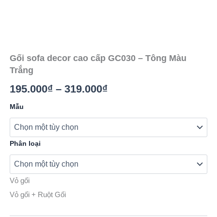
Gối sofa decor cao cấp GC030 – Tông Màu
Trắng
Khoảng
195.000
₫
–
319.000
₫
giá:
Gối
Mẫu
sofa
từ
decor
cao
195.000₫
cấp
Phân loại
GC030
đến
-
Tông
319.000₫
Vỏ gối
Màu
Trắng
Vỏ gối + Ruột Gối
số
lượng