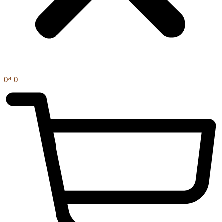
0
₫
0