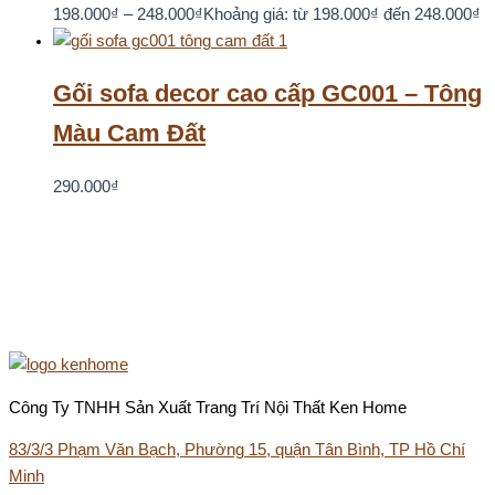
198.000
₫
–
248.000
₫
Khoảng giá: từ 198.000₫ đến 248.000₫
Gối sofa decor cao cấp GC001 – Tông
Màu Cam Đất
290.000
₫
Công Ty TNHH Sản Xuất Trang Trí Nội Thất Ken Home
83/3/3 Phạm Văn Bạch, Phường 15, quận Tân Bình, TP Hồ Chí
Minh