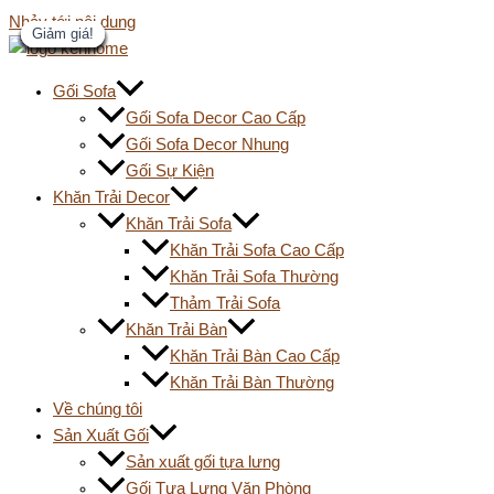
Nhảy tới nội dung
Giảm giá!
Giảm giá!
Giảm giá!
Giảm giá!
Giảm giá!
Giảm giá!
Giảm giá!
Giảm giá!
Giảm giá!
Giảm giá!
Giảm giá!
Gối Sofa
Gối Sofa Decor Cao Cấp
Gối Sofa Decor Nhung
Gối Sự Kiện
Khăn Trải Decor
Khăn Trải Sofa
Khăn Trải Sofa Cao Cấp
Khăn Trải Sofa Thường
Thảm Trải Sofa
Khăn Trải Bàn
Khăn Trải Bàn Cao Cấp
Khăn Trải Bàn Thường
Về chúng tôi
Sản Xuất Gối
Sản xuất gối tựa lưng
Gối Tựa Lưng Văn Phòng