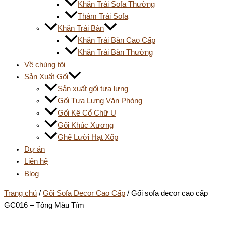
Khăn Trải Sofa Thường
Thảm Trải Sofa
Khăn Trải Bàn
Khăn Trải Bàn Cao Cấp
Khăn Trải Bàn Thường
Về chúng tôi
Sản Xuất Gối
Sản xuất gối tựa lưng
Gối Tựa Lưng Văn Phòng
Gối Kê Cổ Chữ U
Gối Khúc Xương
Ghế Lười Hạt Xốp
Dự án
Liên hệ
Blog
Trang chủ
/
Gối Sofa Decor Cao Cấp
/ Gối sofa decor cao cấp
GC016 – Tông Màu Tím