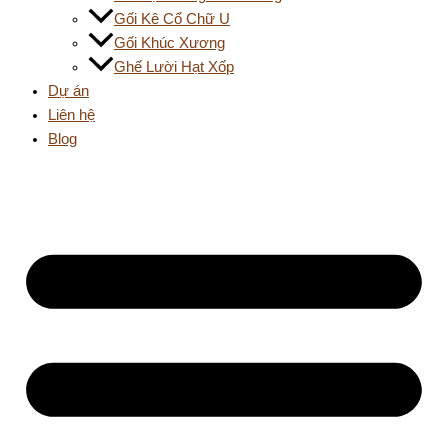
Gối Kê Cổ Chữ U
Gối Khúc Xương
Ghế Lười Hạt Xốp
Dự án
Liên hệ
Blog