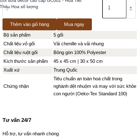
Gối sofa decor cao cấp GC002 - Họa Tiết
Thêu Hoa số lượng
-
+
Thêm vào giỏ hàng
Mua ngay
Bộ sản phẩm
5 gối
Chất liệu vỏ gối
Vải chenille và vải nhung
Chất liệu ruột gối
Bông gòn 100% Polyester
Kích thước sản phẩm
45 x 45 cm | 30 x 50 cm
Xuất xứ
Trung Quốc
Tiêu chuẩn an toàn hoá chất trong
Chứng nhận
nghành dệt nhuộm và may với sức khỏe
con người (Oeko-Tex Standard 100)
Tư vấn 24/7
Hỗ trợ, tư vấn nhanh chóng