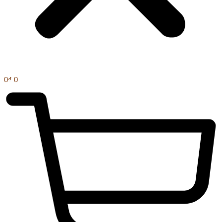
0
₫
0