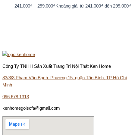
241.000
₫
–
299.000
₫
Khoảng giá: từ 241.000₫ đến 299.000₫
Công Ty TNHH Sản Xuất Trang Trí Nội Thất Ken Home
83/3/3 Phạm Văn Bạch, Phường 15, quận Tân Bình, TP Hồ Chí
Minh
096 678 1313
kenhomegoisofa@gmail.com