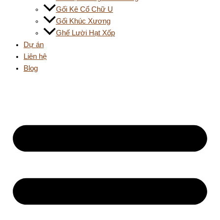
Gối Kê Cổ Chữ U
Gối Khúc Xương
Ghế Lười Hạt Xốp
Dự án
Liên hệ
Blog