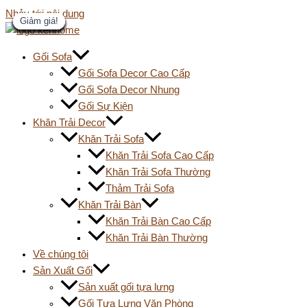
Nhảy tới nội dung
Giảm giá!
Giảm giá!
Giảm giá!
Giảm giá!
Giảm giá!
Giảm giá!
Giảm giá!
Giảm giá!
Giảm giá!
Giảm giá!
Giảm giá!
Giảm giá!
Giảm giá!
Gối Sofa
Gối Sofa Decor Cao Cấp
Gối Sofa Decor Nhung
Gối Sự Kiện
Khăn Trải Decor
Khăn Trải Sofa
Khăn Trải Sofa Cao Cấp
Khăn Trải Sofa Thường
Thảm Trải Sofa
Khăn Trải Bàn
Khăn Trải Bàn Cao Cấp
Khăn Trải Bàn Thường
Về chúng tôi
Sản Xuất Gối
Sản xuất gối tựa lưng
Gối Tựa Lưng Văn Phòng