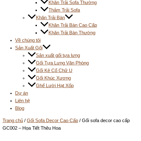
Khăn Trải Sofa Thường
Thảm Trải Sofa
Khăn Trải Bàn
Khăn Trải Bàn Cao Cấp
Khăn Trải Bàn Thường
Về chúng tôi
Sản Xuất Gối
Sản xuất gối tựa lưng
Gối Tựa Lưng Văn Phòng
Gối Kê Cổ Chữ U
Gối Khúc Xương
Ghế Lười Hạt Xốp
Dự án
Liên hệ
Blog
Trang chủ
/
Gối Sofa Decor Cao Cấp
/ Gối sofa decor cao cấp
GC002 – Họa Tiết Thêu Hoa