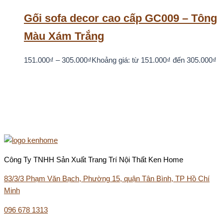
Gối sofa decor cao cấp GC009 – Tông
Màu Xám Trắng
151.000
₫
–
305.000
₫
Khoảng giá: từ 151.000₫ đến 305.000₫
Công Ty TNHH Sản Xuất Trang Trí Nội Thất Ken Home
83/3/3 Phạm Văn Bạch, Phường 15, quận Tân Bình, TP Hồ Chí
Minh
096 678 1313