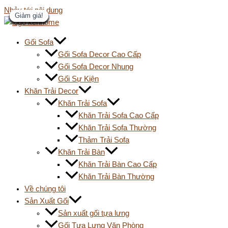
Nhảy tới nội dung
Giảm giá!
Giảm giá!
Giảm giá!
Giảm giá!
Giảm giá!
Giảm giá!
Giảm giá!
Giảm giá!
Giảm giá!
Giảm giá!
Giảm giá!
Giảm giá!
Giảm giá!
Gối Sofa
Gối Sofa Decor Cao Cấp
Gối Sofa Decor Nhung
Gối Sự Kiện
Khăn Trải Decor
Khăn Trải Sofa
Khăn Trải Sofa Cao Cấp
Khăn Trải Sofa Thường
Thảm Trải Sofa
Khăn Trải Bàn
Khăn Trải Bàn Cao Cấp
Khăn Trải Bàn Thường
Về chúng tôi
Sản Xuất Gối
Sản xuất gối tựa lưng
Gối Tựa Lưng Văn Phòng