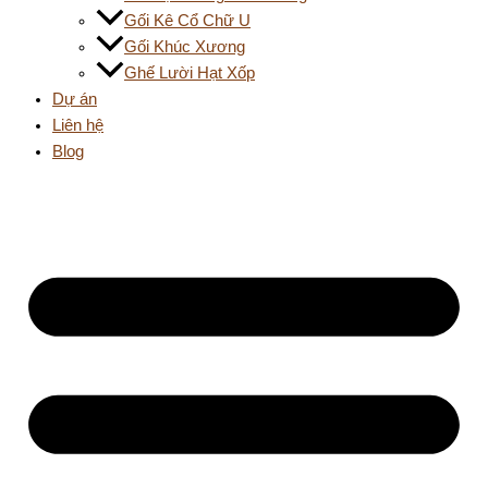
Gối Kê Cổ Chữ U
Gối Khúc Xương
Ghế Lười Hạt Xốp
Dự án
Liên hệ
Blog