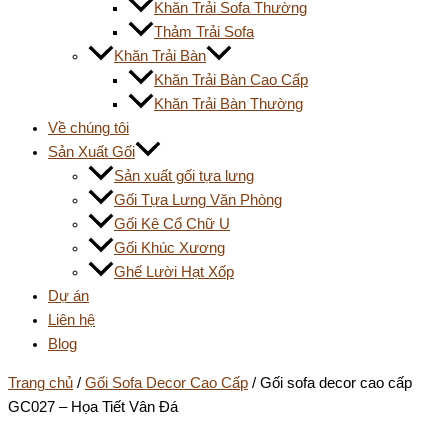
Khăn Trải Sofa Thường
Thảm Trải Sofa
Khăn Trải Bàn
Khăn Trải Bàn Cao Cấp
Khăn Trải Bàn Thường
Về chúng tôi
Sản Xuất Gối
Sản xuất gối tựa lưng
Gối Tựa Lưng Văn Phòng
Gối Kê Cổ Chữ U
Gối Khúc Xương
Ghế Lười Hạt Xốp
Dự án
Liên hệ
Blog
Trang chủ
/
Gối Sofa Decor Cao Cấp
/ Gối sofa decor cao cấp
GC027 – Họa Tiết Vân Đá