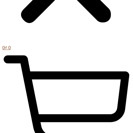
0
₫
0